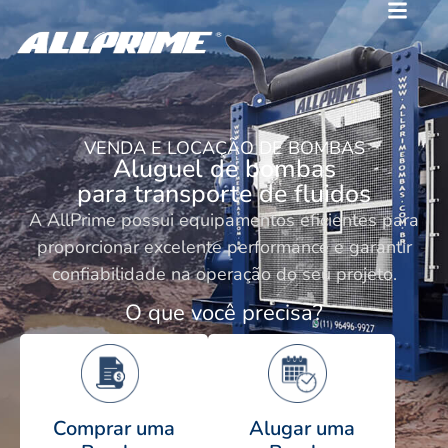
VENDA E LOCAÇÃO DE BOMBAS
Aluguel de bombas
para transporte de fluidos
A AllPrime possui equipamentos eficientes para
proporcionar excelente performance e garantir
confiabilidade na operação do seu projeto.
O que você precisa?
Alugar uma
Comprar uma