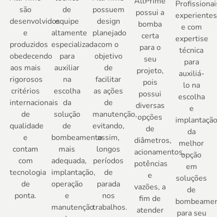
AllPrime
Profissionai
são
de
possuem
possui a
experiente
desenvolvidos
equipe
design
bomba
e com
e
altamente
planejado
certa
expertise
produzidos
especializada
com o
para o
técnica
obedecendo
para
objetivo
seu
para
aos mais
auxiliar
de
projeto,
auxiliá-
rigorosos
na
facilitar
pois
lo na
critérios
escolha
as ações
possui
escolha
internacionais
da
de
diversas
e
de
solução
manutenção,
opções
implantaçã
qualidade
de
evitando,
de
da
e
bombeamento
assim,
diâmetros,
melhor
contam
mais
longos
acionamentos,
opção
com
adequada,
períodos
potências
em
tecnologia
implantação,
de
e
soluções
de
operação
parada
vazões, a
de
ponta.
e
nos
fim de
bombeame
manutenção
trabalhos.
atender
para seu