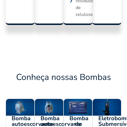
resíduos
de
celulose
Conheça nossas Bombas
Eletrobom
Bomba
Bomba
Bomba
Submersív
autoescorvante
autoescorvante
de