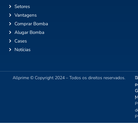
Setores
Vantagens
Comprar Bomba
Alugar Bomba
Cases
Notícias
Allprime © Copyright 2024 – Todos os direitos reservados.
T
D
e
p
C
G
|
M
P
d
P