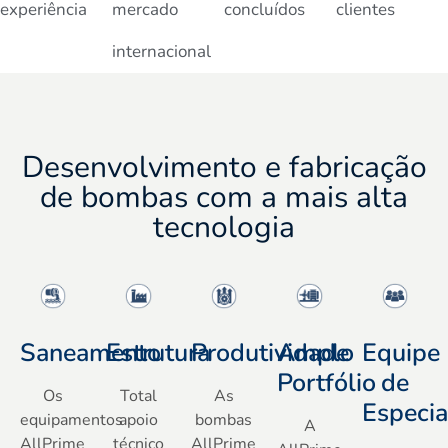
experiência
mercado
concluídos
clientes
internacional
Desenvolvimento e fabricação
de bombas com a mais alta
tecnologia
Saneamento
Estrutura
Produtividade
Amplo
Equipe
Portfólio
de
Os
Total
As
Especia
equipamentos
apoio
bombas
A
AllPrime
técnico
AllPrime