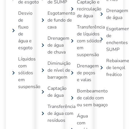
de esgoto
de SUMP
Captação e
recirculação
Drenagem
Desvio
Esgotamento
de água
de água
de
de fundo de
fluxo
cava
Transferência
Esgotamen
de
de líquidos
de
Drenagem
água e
com sólidos
enchentes
de água
esgoto
em
SUMP
de chuva
suspensão
Líquidos
Rebaixame
Diminuição
com
Drenagem
de lençol
de nível de
sólidos
de poços
freático
barragem
em
e valas
suspensão
Captação
Bombeamento
de água
de caldo com
ou sem bagaço
Transferência
de água com
Água
resíduos
com