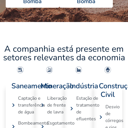
Bomba
Bomba
A companhia está presente em
setores relevantes da economia
Saneamento
Mineração
Indústria
Construç
Civil
Captação e
Liberação
Estação de
transferência
de frente
tratamento
Desvio
de água
de lavra
de
de
efluentes
córregos
Bombeamento
Esgotamento
e rios