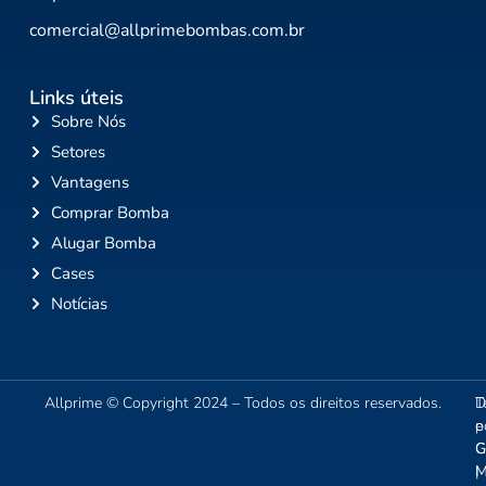
comercial@allprimebombas.com.br
Links úteis
Sobre Nós
Setores
Vantagens
Comprar Bomba
Alugar Bomba
Cases
Notícias
Allprime © Copyright 2024 – Todos os direitos reservados.
T
D
e
p
C
G
|
M