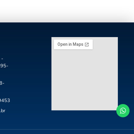
 -
195-
8-
-9453
.br