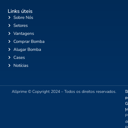
Links úteis
Sobre Nós
Setores
Vantagens
Comprar Bomba
Alugar Bomba
Cases
Notícias
Allprime © Copyright 2024 – Todos os direitos reservados.
T
D
e
p
C
G
|
M
P
d
P