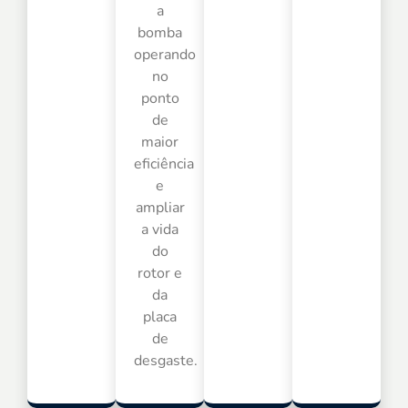
a
bomba
operando
no
ponto
de
maior
eficiência
e
ampliar
a vida
do
rotor e
da
placa
de
desgaste.