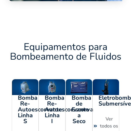
Equipamentos para
Bombeamento de Fluidos
Eletrobomb
Bomba
Bomba
Bomba
Submersíve
Re-
Re-
de
Autoescorvante
Autoescorvante
Escorva
Linha
Linha
a
Ver
S
I
Seco
todos os