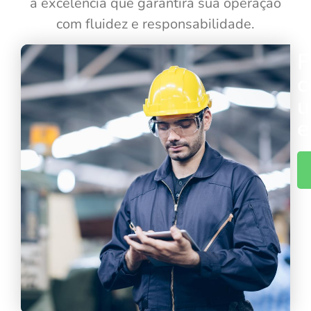
a excelência que garantirá sua operação
com fluidez e responsabilidade.
F
e