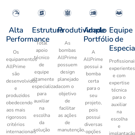
Alta
Estrutura
Produtividade
Amplo
Equipe
Performance
Portfólio
de
Total
As
Especia
apoio
bombas
Os
A
técnico
AllPrime
equipamentos
AllPrime
Profissionai
de
possuem
AllPrime
possui a
experiente
equipe
design
são
bomba
e com
altamente
planejado
desenvolvidos
certa
expertise
especializada
com o
e
para o
técnica
para
objetivo
produzidos
seu
para o
auxiliar
de
obedecendo
projeto,
auxiliar
na
facilitar
aos mais
pois
na
escolha
as ações
rigorosos
possui
escolha
da
de
critérios
diversas
e
solução
manutenção,
internacionais
opções
implantaçã