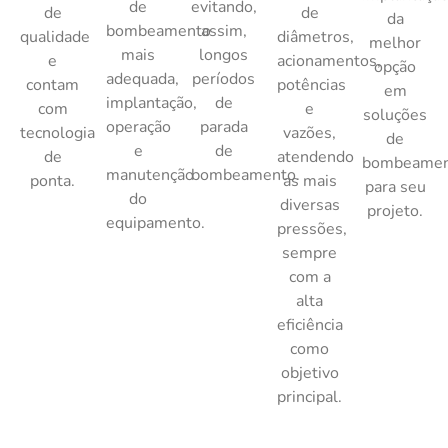
de
evitando,
de
de
da
bombeamento
assim,
qualidade
diâmetros,
melhor
mais
longos
e
acionamentos,
opção
adequada,
períodos
contam
potências
em
implantação,
de
com
e
soluções
operação
parada
tecnologia
vazões,
de
e
de
de
atendendo
bombeame
manutenção
bombeamento.
ponta.
as mais
para seu
do
diversas
projeto.
equipamento.
pressões,
sempre
com a
alta
eficiência
como
objetivo
principal.