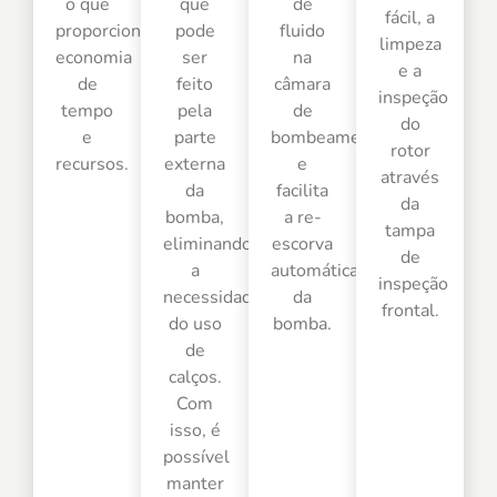
o que
que
de
fácil, a
proporciona
pode
fluido
limpeza
economia
ser
na
e a
de
feito
câmara
inspeção
tempo
pela
de
do
e
parte
bombeamento
rotor
recursos.
externa
e
através
da
facilita
da
bomba,
a re-
tampa
eliminando
escorva
de
a
automática
inspeção
necessidade
da
frontal.
do uso
bomba.
de
calços.
Com
isso, é
possível
manter