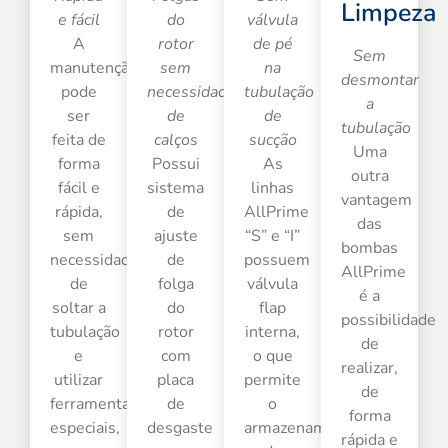
Limpeza
e fácil
do
válvula
A
rotor
de pé
Sem
manutenção
sem
na
desmontar
pode
necessidade
tubulação
a
ser
de
de
tubulação
feita de
calços
sucção
Uma
forma
Possui
As
outra
fácil e
sistema
linhas
vantagem
rápida,
de
AllPrime
das
sem
ajuste
“S” e “I”
bombas
necessidade
de
possuem
AllPrime
de
folga
válvula
é a
soltar a
do
flap
possibilidade
tubulação
rotor
interna,
de
e
com
o que
realizar,
utilizar
placa
permite
de
ferramentas
de
o
forma
especiais,
desgaste
armazenamento
rápida e