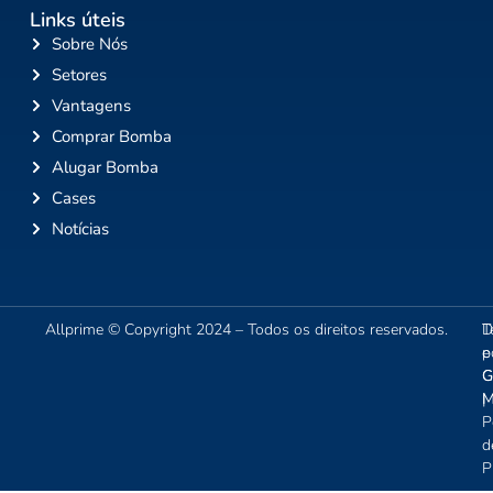
Links úteis
Sobre Nós
Setores
Vantagens
Comprar Bomba
Alugar Bomba
Cases
Notícias
Allprime © Copyright 2024 – Todos os direitos reservados.
T
D
e
p
C
G
|
M
P
d
P