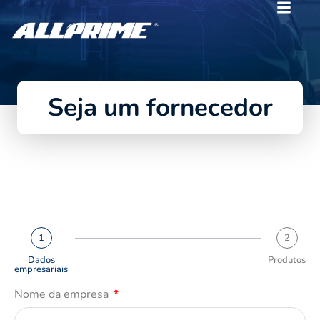
Seja um fornecedor
1
2
Dados
Produtos
empresariais
Nome da empresa