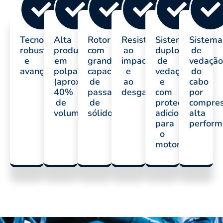
Tecnologia
Alta
Rotor
Resistência
Sistema
Sistema
robusta
produtividade
com
ao
duplo
de
e
em
grande
impacto
de
vedação
avançada
polpa
capacidade
e
vedação
do
(aproximadamente
de
ao
e
cabo
40%
passagem
desgaste
com
por
de
de
proteção
compres
volume)
sólidos
adicional
alta
para
perform
o
motor