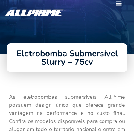
Eletrobomba Submersível
Slurry – 75cv
As eletrobombas submersíveis AllPrime
possuem design único que oferece grande
vantagem na performance e no custo final.
Confira os modelos disponíveis para compra ou
alugar em todo o território nacional e entre em