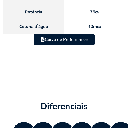
Potência
75cv
Coluna d ́água
40mca
Curva de Performance
Diferenciais