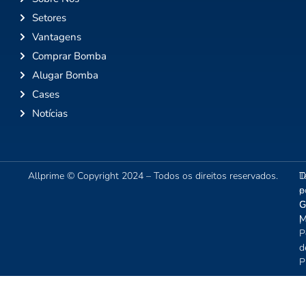
Setores
Vantagens
Comprar Bomba
Alugar Bomba
Cases
Notícias
Allprime © Copyright 2024 – Todos os direitos reservados.
T
D
e
p
C
G
|
M
P
d
P