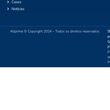
Cases
Notícias
Allprime © Copyright 2024 – Todos os direitos reservados.
T
D
e
p
C
G
|
M
P
d
P