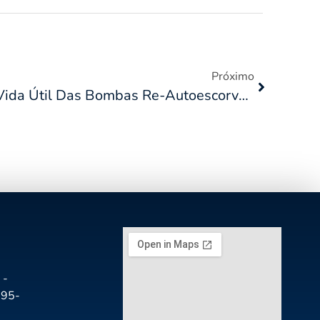
Próximo
Dicas Para Prolongar A Vida Útil Das Bombas Re-Autoescorvantes: Um Guia Básico De Manutenção
 -
195-