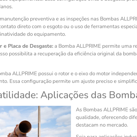
danos.
manutenção preventiva e as inspeções nas Bombas ALLPRIM
ontato direto com o esgoto ou o uso de ferramentas especiai
inatividade do equipamento.
 e Placa de Desgaste:
a Bomba ALLPRIME permite uma regu
 Isso possibilita a recuperação da eficiência original da
mba ALLPRIME possui o rotor e o eixo do motor independe
nto. Essa configuração permite um ajuste preciso e simplif
satilidade: Aplicações das Bo
As Bombas ALLPRIME são l
qualidade, oferecendo dife
destacam no mercado.
Seja para aplicações indus