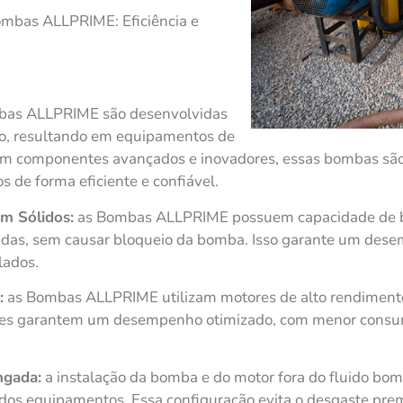
ombas ALLPRIME: Eficiência e
as ALLPRIME são desenvolvidas
ão, resultando em equipamentos de
Com componentes avançados e inovadores, essas bombas são
os de forma eficiente e confiável.
m Sólidos:
as Bombas ALLPRIME possuem capacidade de 
gadas, sem causar bloqueio da bomba. Isso garante um de
lados.
:
as Bombas ALLPRIME utilizam motores de alto rendimen
es garantem um desempenho otimizado, com menor consumo
ngada:
a instalação da bomba e do motor fora do fluido bo
 dos equipamentos. Essa configuração evita o desgaste pre