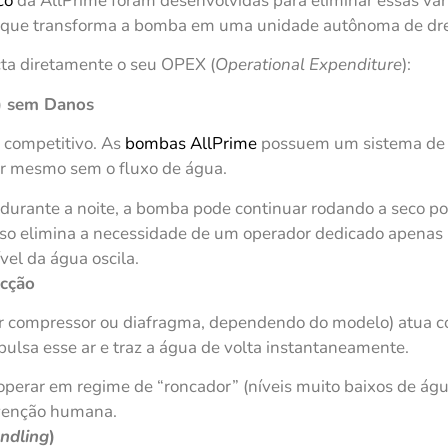
co
da AllPrime foram desenvolvidas para eliminar essas vari
, que transforma a bomba em uma unidade autônoma de d
ta diretamente o seu OPEX (
Operational Expenditure
):
) sem Danos
al competitivo. As
bombas AllPrime
possuem um sistema de
lor mesmo sem o fluxo de água.
 durante a noite, a bomba pode continuar rodando a seco 
sso elimina a necessidade de um operador dedicado apenas pa
el da água oscila.
cção
por compressor ou diafragma, dependendo do modelo) atua 
xpulsa esse ar e traz a água de volta instantaneamente.
erar em regime de “roncador” (níveis muito baixos de águ
venção humana.
ndling
)