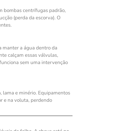
Em bombas centrífugas padrão,
sucção (perda da escorva). O
ntes.
a manter a água dentro da
te calçam essas válvulas,
o funciona sem uma intervenção
, lama e minério. Equipamentos
or e na voluta, perdendo