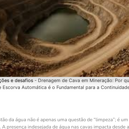
ções e desafios
-
Drenagem de Cava em Mineração: Por qu
Escorva Automática é o Fundamental para a Continuidade
tão da água não é apenas uma questão de “limpeza”; é um fa
a. A presença indesejada de água nas cavas impacta desde a