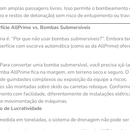
om amplas passagens livres. Isso permite o bombeamento d
o e restos de detonação) sem risco de entupimento ou trav
ície AllPrime vs. Bombas Submersíveis
ia é:
“Por que não usar bombas submersíveis?”
. Embora t
erfície com escorva automática (como as da AllPrime) ofer
Para consertar uma bomba submersível, você precisa içá-la
omba AllPrime fica na margem, em terreno seco e seguro. 
de guindastes complexos ou exposição da equipe a riscos.
s são montadas sobre skids ou carretas reboque. Conforme 
to com facilidade, diferentemente de instalações elétric
por movimentação de máquinas.
o de Lucratividade
 medida em toneladas, o sistema de drenagem não pode ser 