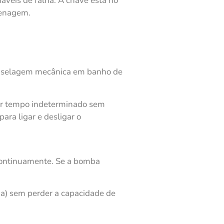
áveis de falha. A chave está no
renagem.
 selagem mecânica em banho de
por tempo indeterminado sem
ra ligar e desligar o
continuamente. Se a bomba
a) sem perder a capacidade de