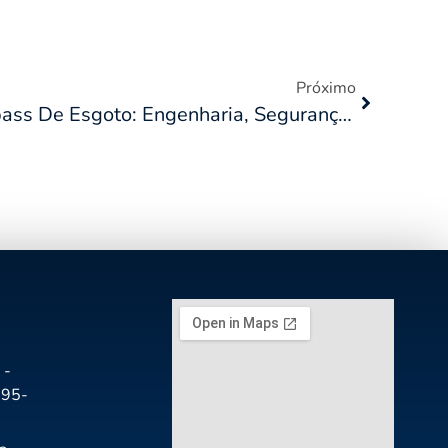
Próximo
O Guia Definitivo Do Bypass De Esgoto: Engenharia, Segurança E Mitigação De Riscos Ambientais
 -
195-