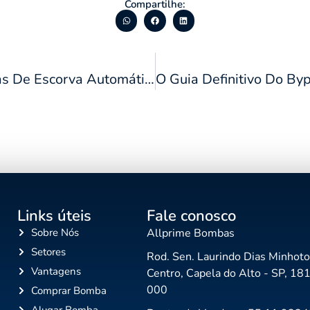
Compartilhe:
Tecnologia De Bypass Com Motobombas De Escorva Automática: Garantindo A Continuidade Operacional Em ETEs E Estações Elevatórias
Links úteis
Fale conosco
Sobre Nós
Allprime Bombas
Setores
Rod. Sen. Laurindo Dias Minhoto
Vantagens
Centro, Capela do Alto - SP, 18
000
Comprar Bomba