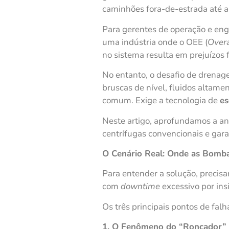
caminhões fora-de-estrada até a
Para gerentes de operação e eng
uma indústria onde o OEE (
Overa
no sistema resulta em prejuízos
No entanto, o desafio de drenag
bruscas de nível, fluidos altam
comum. Exige a tecnologia de
es
Neste artigo, aprofundamos a an
centrífugas convencionais e gar
O Cenário Real: Onde as Bomb
Para entender a solução, precis
com
downtime
excessivo por ins
Os três principais pontos de falh
1. O Fenômeno do “Roncador” 