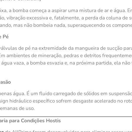
ixa, a bomba começa a aspirar uma mistura de ar e água. 
ão, vibração excessiva e, fatalmente, a perda da coluna de 
irando, mas não bombeia nada, superaquecendo os compone
e Pé
álvulas de pé na extremidade da mangueira de sucção par
m ambientes de mineração, pedras e detritos frequentemen
 água vaza, a bomba esvazia e, na próxima partida, ela nã
rasão
enas água. É um fluido carregado de sólidos em suspensão
gn hidráulico específico sofrem desgaste acelerado no rot
 semanas de uso.
ria para Condições Hostis