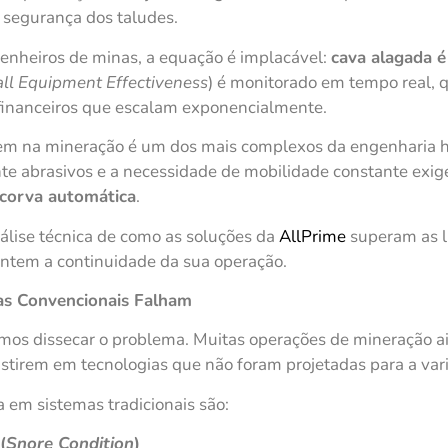
 segurança dos taludes.
enheiros de minas, a equação é implacável:
cava alagada é
ll Equipment Effectiveness
) é monitorado em tempo real, 
 financeiros que escalam exponencialmente.
em na mineração é um dos mais complexos da engenharia hi
ente abrasivos e a necessidade de mobilidade constante ex
corva automática
.
álise técnica de como as soluções da
AllPrime
superam as l
antem a continuidade da sua operação.
as Convencionais Falham
amos dissecar o problema. Muitas operações de mineração a
istirem em tecnologias que não foram projetadas para a vari
a em sistemas tradicionais são:
(
Snore Condition
)