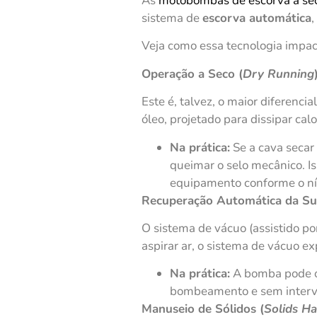
As
motobombas de escorva a se
sistema de
escorva automática
Veja como essa tecnologia impac
Operação a Seco (
Dry Running
Este é, talvez, o maior diferenci
óleo, projetado para dissipar ca
Na prática:
Se a cava secar
queimar o selo mecânico. I
equipamento conforme o nív
Recuperação Automática da Su
O sistema de vácuo (assistido 
aspirar ar, o sistema de vácuo e
Na prática:
A bomba pode op
bombeamento e sem inter
Manuseio de Sólidos (
Solids Ha