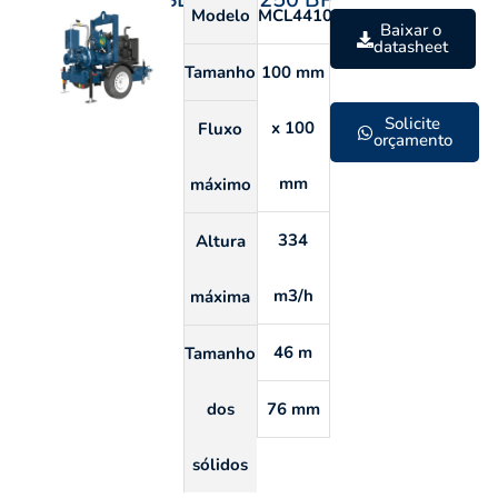
Modelo
MCL4410S
Baixar o
datasheet
Tamanho
100 mm
Solicite
x 100
Fluxo
orçamento
mm
máximo
334
Altura
m3/h
máxima
46 m
Tamanho
dos
76 mm
sólidos