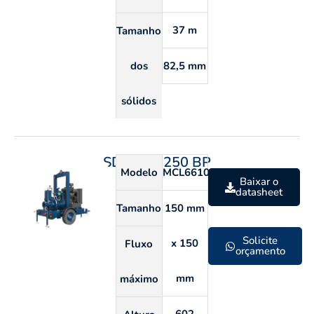
37 m
Tamanho
dos
82,5 mm
sólidos
SDP 150 250 BP
Modelo
MCL6610S
Baixar o
datasheet
Tamanho
150 mm
Solicite
x 150
Fluxo
orçamento
mm
máximo