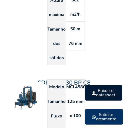
602
Altura
m3/h
máxima
50 m
Tamanho
dos
76 mm
sólidos
SDP 100 230 BP C8
Modelo
MCL458C
Baixar o
datasheet
Tamanho
125 mm
Solicite
x 100
Fluxo
orçamento