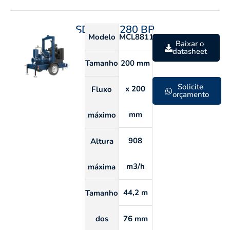
SDP 200 280 BP
Modelo
MCL8811S
Baixar o
datasheet
Tamanho
200 mm
Solicite
x 200
Fluxo
orçamento
mm
máximo
908
Altura
m3/h
máxima
44,2 m
Tamanho
dos
76 mm