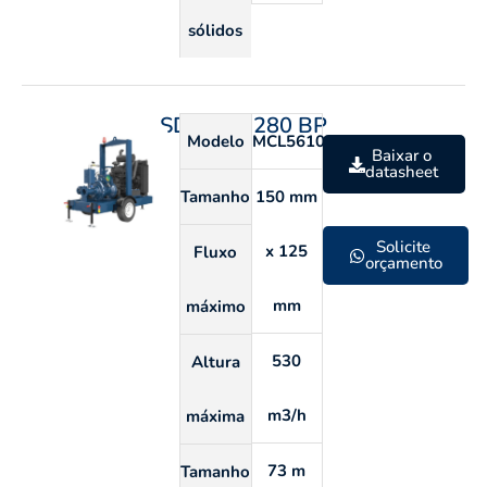
sólidos
SDP 125 280 BP
Modelo
MCL5610C
Baixar o
datasheet
Tamanho
150 mm
Solicite
x 125
Fluxo
orçamento
mm
máximo
530
Altura
m3/h
máxima
73 m
Tamanho