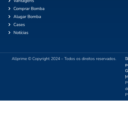
Vantagens
Comprar Bomba
Alugar Bomba
Cases
Notícias
Allprime © Copyright 2024 – Todos os direitos reservados.
T
D
e
p
C
G
|
M
P
d
P