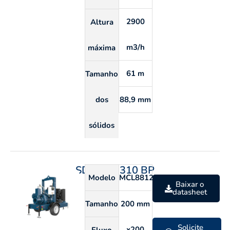
2900
Altura
m3/h
máxima
61 m
Tamanho
dos
88,9 mm
sólidos
SDP 200 310 BP
Modelo
MCL8812S
Baixar o
datasheet
Tamanho
200 mm
Solicite
x200