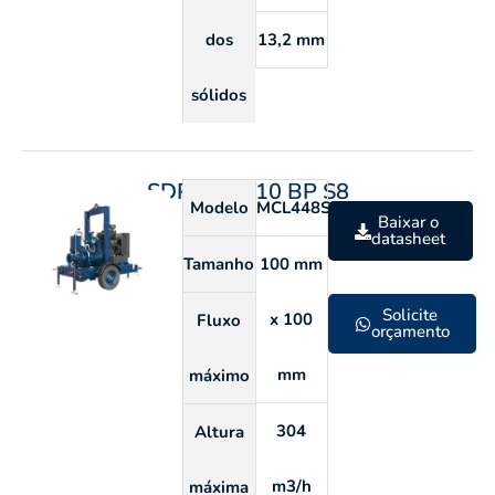
dos
13,2 mm
sólidos
SDP 100 210 BP S8
Modelo
MCL448S
Baixar o
datasheet
Tamanho
100 mm
Solicite
x 100
Fluxo
orçamento
mm
máximo
304
Altura
m3/h
máxima