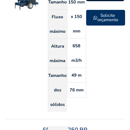
Tamanho
150 mm
Solicite
x 150
Fluxo
orçamento
mm
máximo
658
Altura
m3/h
máxima
49 m
Tamanho
dos
76 mm
sólidos
SDP 100 250 BP