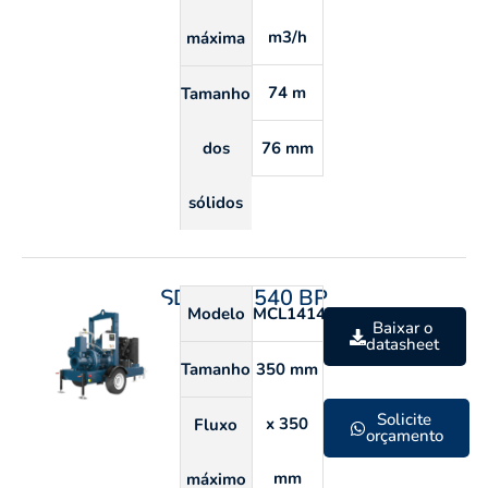
m3/h
máxima
74 m
Tamanho
dos
76 mm
sólidos
SDP 350 540 BP
Modelo
MCL141424
Baixar o
datasheet
Tamanho
350 mm
Solicite
x 350
Fluxo
orçamento
mm
máximo