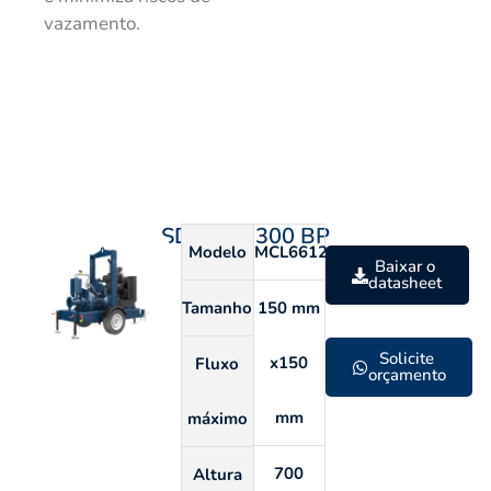
vazamento.
SDP 150 300 BP
Modelo
MCL6612S
Baixar o
datasheet
Tamanho
150 mm
Solicite
x150
Fluxo
orçamento
mm
máximo
700
Altura