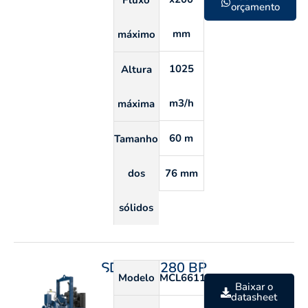
Fluxo
orçamento
mm
máximo
1025
Altura
m3/h
máxima
60 m
Tamanho
dos
76 mm
sólidos
SDP 150 280 BP
Modelo
MCL6611S
Baixar o
datasheet