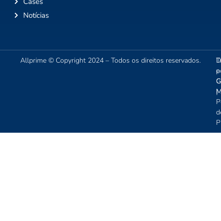
Cases
Notícias
Allprime © Copyright 2024 – Todos os direitos reservados.
T
D
e
p
C
G
|
M
P
d
P