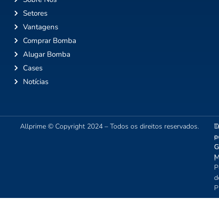
Setores
Vantagens
Comprar Bomba
Alugar Bomba
Cases
Notícias
Allprime © Copyright 2024 – Todos os direitos reservados.
T
D
e
p
C
G
|
M
P
d
P